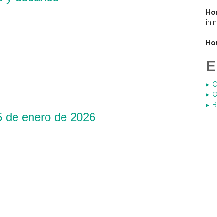
Hor
ini
Ho
E
C
O
B
5 de enero de 2026