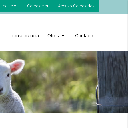
olegiación
Colegiación
Acceso Colegiados
arrow_drop_down
n
Transparencia
Otros
Contacto