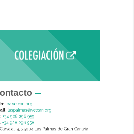
ontacto
b:
lpa.vetcan.org
il:
laspalmas@vetcan.org
:
+34 928 296 959
:
+34 928 296 958
Carvajal, 9, 35004 Las Palmas de Gran Canaria