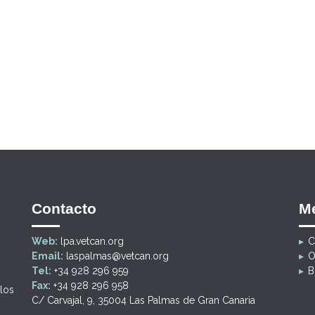
Contacto
M
Web:
lpa.vetcan.org
C
Email:
laspalmas@vetcan.org
O
Tel:
+34 928 296 959
B
Fax:
+34 928 296 958
los
C/ Carvajal, 9, 35004 Las Palmas de Gran Canaria